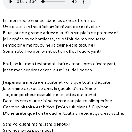
En mer méditerranée, dans les bancs efféminés,
Une p’tite sardine déchainée rêvait de se révolter
Et un jour de grande adresse et d’un vin plein de promesse !
Je l’appâte avec hardiesse, stupéfait de ma prouesse !
J’embobine ma rouquine, la câline et la taquine !
Son arrête, me perforant eût un effet foudroyant !
Bref, on lut mon testament : brûlez mon corps d’incroyant,
Jetez mes cendres céans, au milieu de l’océan.
J'espérais la mettre en boîte et voilà que tout s’déboite,
Je termine catapulté dans la gueule d’un cétacé.
Toi, bon pêcheur esseulé, ne te jettes pas benêt,
Dans les bras d’une sirène comme un piètre oligophrène.
Car mon histoire est bidon, j’m’en suis plains à Cupidon :
D’une arête que l’on te cache, tout s’arrête, et ça c’est vache.
Sans voix, sans mains, sans genoux !
Sardines, priez pour nous !