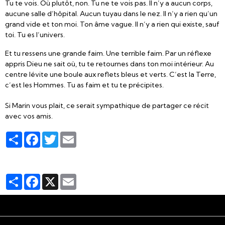
Tu te vois. Où plutôt, non. Tu ne te vois pas. Il n’y a aucun corps,
aucune salle d’hôpital. Aucun tuyau dans le nez. Il n’y a rien qu’un
grand vide et ton moi. Ton âme vague. Il n’y a rien qui existe, sauf
toi. Tu es l’univers.
Et tu ressens une grande faim. Une terrible faim. Par un réflexe
appris Dieu ne sait où, tu te retournes dans ton moi intérieur. Au
centre lévite une boule aux reflets bleus et verts. C’est la Terre,
c’est les Hommes. Tu as faim et tu te précipites.
Si Marin vous plait, ce serait sympathique de partager ce récit
avec vos amis.
Partager
Facebook
Twitter
Email
Partager
Facebook
X
Email