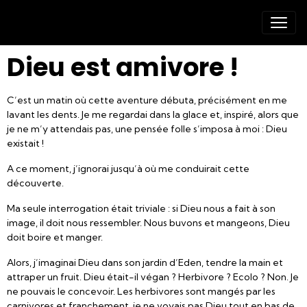
Dieu est amivore !
C’est un matin où cette aventure débuta, précisément en me
lavant les dents. Je me regardai dans la glace et, inspiré, alors que
je ne m’y attendais pas, une pensée folle s’imposa à moi : Dieu
existait !
A ce moment, j’ignorai jusqu’à où me conduirait cette
découverte.
Ma seule interrogation était triviale : si Dieu nous a fait à son
image, il doit nous ressembler. Nous buvons et mangeons, Dieu
doit boire et manger.
Alors, j’imaginai Dieu dans son jardin d’Eden, tendre la main et
attraper un fruit. Dieu était-il végan ? Herbivore ? Ecolo ? Non. Je
ne pouvais le concevoir. Les herbivores sont mangés par les
carnivores et franchement, je ne voyais pas Dieu tout en bas de